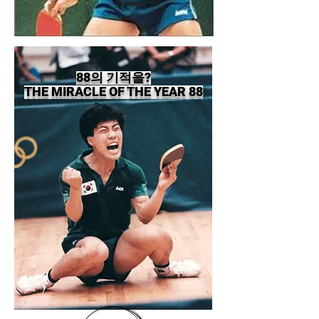
88의 기적을?
THE MIRACLE OF THE YEAR 88