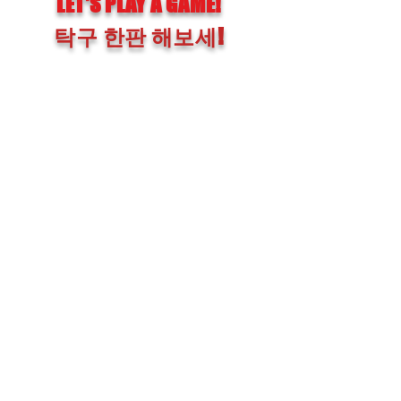
LET'S PLAY A GAME!
​탁구 한판 해보세!
Gather as one through table
tennis.
Play with your families and
friends!
With an all-day membership,
there is nothing better than
table tennis to exercise while
having fun!
​탁구로 다시 하나가 되다.
가족과 친구들이랑 탁구를
치세요!
​올 데이 멤버십으로 탁구 보