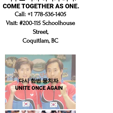
COME TOGETHER AS ONE.
Call:
+1 778-536-1405
Visit: #200-115 Schoolhouse
Street,
Coquitlam, BC
​다시 한번 뭉치자.
UNITE ONCE AGAIN
일치단결
UNITE IN ONE PURPOSE